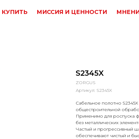
 КУПИТЬ
МИССИЯ И ЦЕННОСТИ
МНЕНИ
S2345X
ZORGUS
Артикул:
S2345X
Сабельное полотно S2345X
общестроительной обработ
Применимо для роспуска ф
без металлических элемент
Частый и прогрессивный ша
обеспечивают чистый и бы