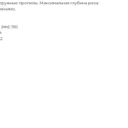
гружные пропилы. Максимальная глубина реза:
менимо.
(мм): 150
й
 2